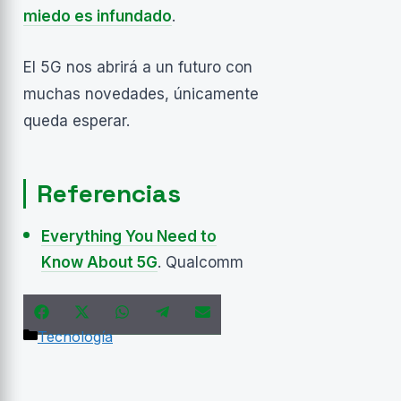
miedo es infundado
.
El 5G nos abrirá a un futuro con
muchas novedades, únicamente
queda esperar.
Referencias
Everything You Need to
Know About 5G
. Qualcomm
Compartir
Compartir
Compartir
Compartir
Compartir
Facebook
X
WhatsApp
Telegram
Email
Categorías
Tecnología
en
en
en
en
en
(Twitter)