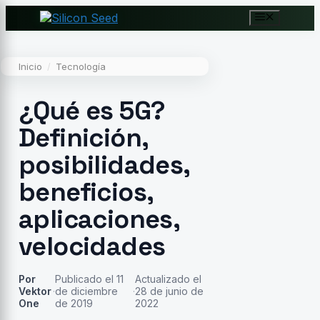
Saltar
Menú
al
contenido
Inicio
/
Tecnología
¿Qué es 5G?
Definición,
posibilidades,
beneficios,
aplicaciones,
velocidades
Por
Publicado el 11
Actualizado el
Vektor
·
de diciembre
·
28 de junio de
One
de 2019
2022